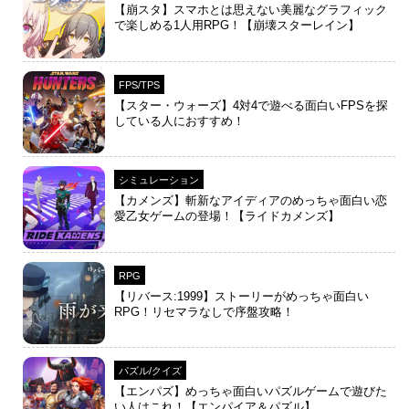
【崩スタ】スマホとは思えない美麗なグラフィック
で楽しめる1人用RPG！【崩壊スターレイン】
FPS/TPS
【スター・ウォーズ】4対4で遊べる面白いFPSを探
している人におすすめ！
シミュレーション
【カメンズ】斬新なアイディアのめっちゃ面白い恋
愛乙女ゲームの登場！【ライドカメンズ】
RPG
【リバース:1999】ストーリーがめっちゃ面白い
RPG！リセマラなしで序盤攻略！
パズル/クイズ
【エンパズ】めっちゃ面白いパズルゲームで遊びた
い人はこれ！【エンパイア＆パズル】