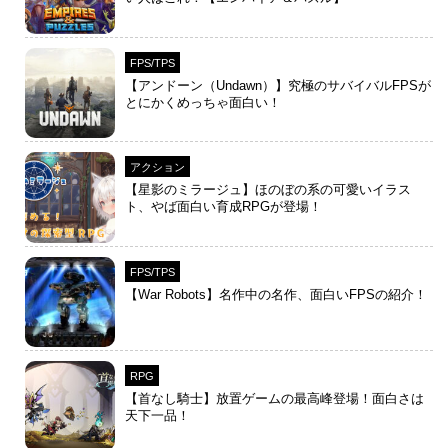
FPS/TPS
【アンドーン（Undawn）】究極のサバイバルFPSが
とにかくめっちゃ面白い！
アクション
【星影のミラージュ】ほのぼの系の可愛いイラス
ト、やば面白い育成RPGが登場！
FPS/TPS
【War Robots】名作中の名作、面白いFPSの紹介！
RPG
【首なし騎士】放置ゲームの最高峰登場！面白さは
天下一品！