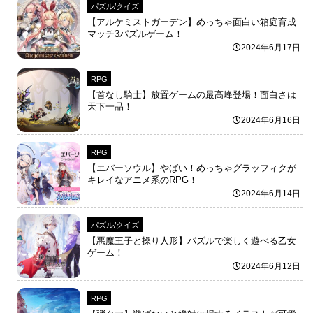
パズル/クイズ
【アルケミストガーデン】めっちゃ面白い箱庭育成
マッチ3パズルゲーム！
2024年6月17日
RPG
【首なし騎士】放置ゲームの最高峰登場！面白さは
天下一品！
2024年6月16日
RPG
【エバーソウル】やばい！めっちゃグラッフィクが
キレイなアニメ系のRPG！
2024年6月14日
パズル/クイズ
【悪魔王子と操り人形】パズルで楽しく遊べる乙女
ゲーム！
2024年6月12日
RPG