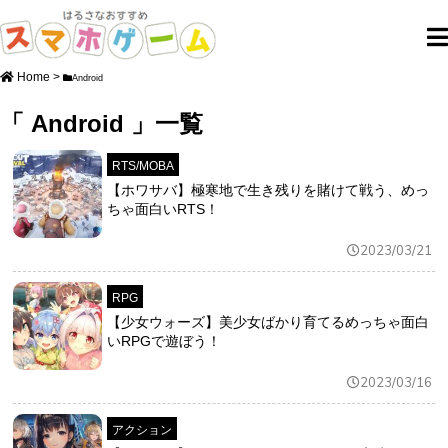
Home
>
Android
「 Android 」一覧
RTS/MOBA
【ホワサバ】極寒地で生き残りを賭けて戦う、めっ
ちゃ面白いRTS！
2023/03/21
RPG
【少女ウォーズ】美少女ばかり育てるめっちゃ面白
いRPGで遊ぼう！
2023/03/16
アクション