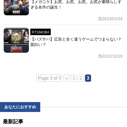
【メガニケ】お尻、お尻、お尻。お尻が素晴らしす
ぎる名作の誕生！
2023/02/24
RTS/MOBA
【パズサバ】広告と全く違うゲームでつまらない？
面白い？
2022/12/19
Page 3 of 3
«
1
2
3
あなたにおすすめ
最新記事