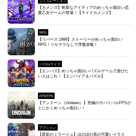
シミュレーション
【カメンズ】斬新なアイディアのめっちゃ面白い恋
愛乙女ゲームの登場！【ライドカメンズ】
RPG
【リバース:1999】ストーリーがめっちゃ面白い
RPG！リセマラなしで序盤攻略！
パズル/クイズ
【エンパズ】めっちゃ面白いパズルゲームで遊びた
い人はこれ！【エンパイア＆パズル】
FPS/TPS
【アンドーン（Undawn）】究極のサバイバルFPSが
とにかくめっちゃ面白い！
アクション
【星影のミラージュ】ほのぼの系の可愛いイラス