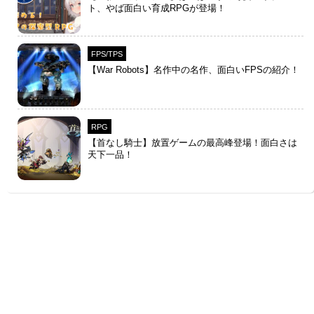
ト、やば面白い育成RPGが登場！
FPS/TPS
【War Robots】名作中の名作、面白いFPSの紹介！
RPG
【首なし騎士】放置ゲームの最高峰登場！面白さは
天下一品！