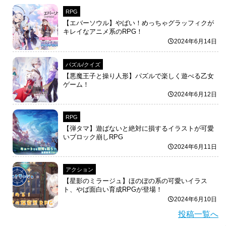
RPG
【エバーソウル】やばい！めっちゃグラッフィクが
キレイなアニメ系のRPG！
2024年6月14日
パズル/クイズ
【悪魔王子と操り人形】パズルで楽しく遊べる乙女
ゲーム！
2024年6月12日
RPG
【弾タマ】遊ばないと絶対に損するイラストが可愛
いブロック崩しRPG
2024年6月11日
アクション
【星影のミラージュ】ほのぼの系の可愛いイラス
ト、やば面白い育成RPGが登場！
2024年6月10日
投稿一覧へ