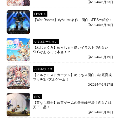
2024年6月23日
FPS/TPS
【War Robots】名作中の名作、面白いFPSの紹介！
2024年6月20日
シミュレーション
【れじぇくろ】めっちゃ可愛いイラストで面白い
SLGがあるって本当！？
2024年6月19日
パズル/クイズ
【アルケミストガーデン】めっちゃ面白い箱庭育成
マッチ3パズルゲーム！
2024年6月17日
RPG
【首なし騎士】放置ゲームの最高峰登場！面白さは
天下一品！
2024年6月16日