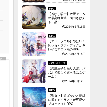
RPG
【首なし騎士】放置ゲーム
の最高峰登場！面白さは天
下一品！
2024年6月16日
RPG
【エバーソウル】やばい！
めっちゃグラッフィクがキ
レイなアニメ系のRPG！
2024年6月14日
パズル/クイズ
【悪魔王子と操り人形】パ
ズルで楽しく遊べる乙女ゲ
ーム！
2024年6月12日
RPG
【弾タマ】遊ばないと絶対
に損するイラストが可愛い
ブロック崩しRPG