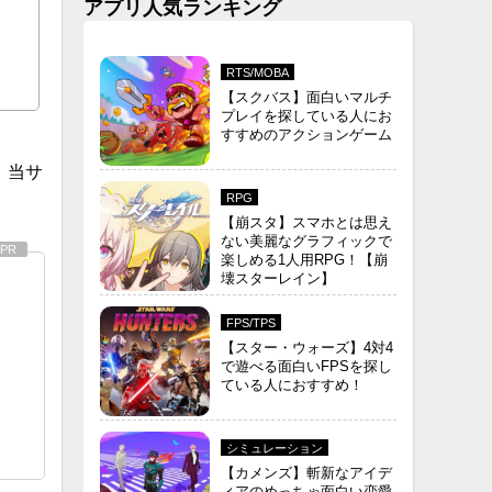
アプリ人気ランキング
RTS/MOBA
【スクバス】面白いマルチ
プレイを探している人にお
すすめのアクションゲーム
。当サ
RPG
【崩スタ】スマホとは思え
ない美麗なグラフィックで
楽しめる1人用RPG！【崩
壊スターレイン】
FPS/TPS
【スター・ウォーズ】4対4
で遊べる面白いFPSを探し
ている人におすすめ！
シミュレーション
【カメンズ】斬新なアイデ
ィアのめっちゃ面白い恋愛