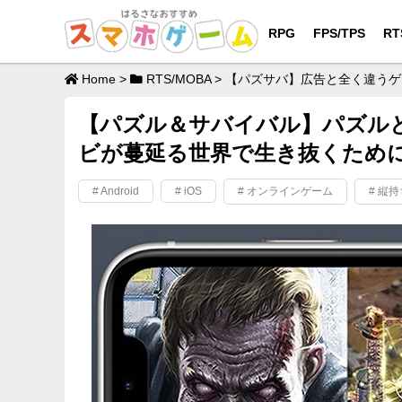
RPG
FPS/TPS
RT
Home
>
RTS/MOBA
>
【パズサバ】広告と全く違うゲ
【パズル＆サバイバル】パズルと
ビが蔓延る世界で生き抜くため
# Android
# iOS
# オンラインゲーム
# 縦持