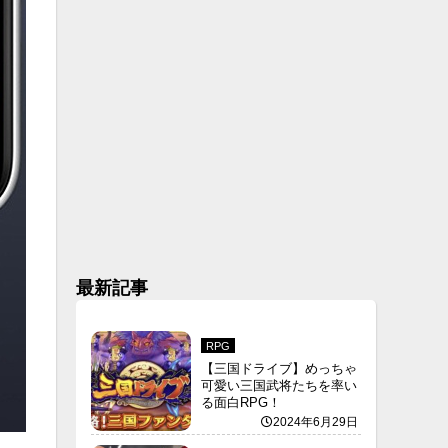
最新記事
RPG
【三国ドライブ】めっちゃ
可愛い三国武将たちを率い
る面白RPG！
2024年6月29日